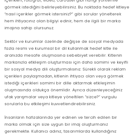
içerikleri, fotoğraf, video, carousel gibi hangi yöntemle
görmek istediğini belirleyebilirsiniz. Bu noktada hedef kitleye
“nasıl içerikler görmek istersiniz?” gibi sorular yönelterek
hem ihtiyacınız olan bilgiyi edinir, hem de ilgili bir marka
imajına sahip olursunuz.
Sektör ve kurumlar özelinde değişse de sosyal medyada
fazla resmi ve kurumsal bir dil kullanmak hedef kitle ile
aranızda mesafe oluşmasına sebebiyet verebilir. Kitlenin
markanızla etkileşim oluşturması için daha samimi ve keyifli
bir sosyal medya dili oluşturmalısınız. Sürekli olarak reklam
içerikleri paylaşmadan, kitlenin ihtiyacı olan veya görmek
istediği içerikleri samimi bir dille aktarmak etkileşimin
oluşmasında oldukça önemlidir. Ayrıca düzenleyeceğiniz
ufak yarışmalar veya kitleye yöneltilen “sizce?” vurgulu
sorularla bu etkileşimi kuvvetlendirebilirsiniz.
İnsanların hafızalarında yer edinen ve tercih edilen bir
marka olmak için size uygun bir imaj oluşturmanız
gerekmekte. Kullanıcı adınız, tasarımlarda kullandığınız