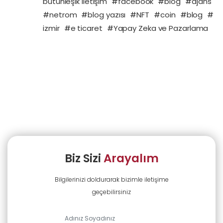
bütünleşik iletişim
#
facebook
#
blog
#
ajans
#
netrom
#
blog yazısı
#
NFT
#
coin
#
blog
#
izmir
#
e ticaret
#
Yapay Zeka ve Pazarlama
Biz Sizi
Arayalım
Bilgilerinizi doldurarak bizimle iletişime
geçebilirsiniz