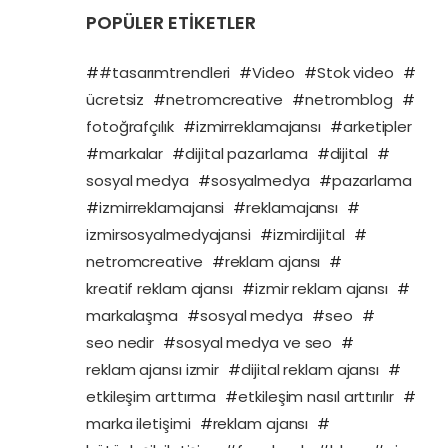
POPÜLER ETİKETLER
#
#tasarımtrendleri
#
Video
#
Stok video
#
ücretsiz
#
netromcreative
#
netromblog
#
fotoğrafçılık
#
izmirreklamajansı
#
arketipler
#
markalar
#
dijital pazarlama
#
dijital
#
sosyal medya
#
sosyalmedya
#
pazarlama
#
izmirreklamajansi
#
reklamajansı
#
izmirsosyalmedyajansi
#
izmirdijital
#
netromcreative
#
reklam ajansı
#
kreatif reklam ajansı
#
izmir reklam ajansı
#
markalaşma
#
sosyal medya
#
seo
#
seo nedir
#
sosyal medya ve seo
#
reklam ajansı izmir
#
dijital reklam ajansı
#
etkileşim arttırma
#
etkileşim nasıl arttırılır
#
marka iletişimi
#
reklam ajansı
#